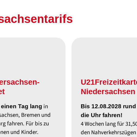
achsen­tarifs
ersachsen-
U21Freizeitkart
et
Niedersachsen
€
in
einen Tag lang
Bis 12.08.2028 run
sachsen, Bremen und
die Uhr fahren!
g fahren. Für bis zu
4 Wochen lang für
31,5
onen
und Kinder.
den Nahverkehrszügen 