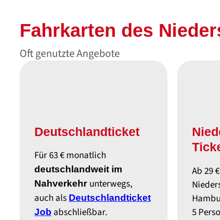
Fahrkarten des Nieders
Oft genutzte Angebote
Deutschland­ticket
Nied
Tick
Für 63 € monatlich
deutschlandweit im
Ab 29 
unterwegs,
Nahverkehr
Nieder
auch als
Hambur
Deutschlandticket
abschließbar.
5 Pers
Job