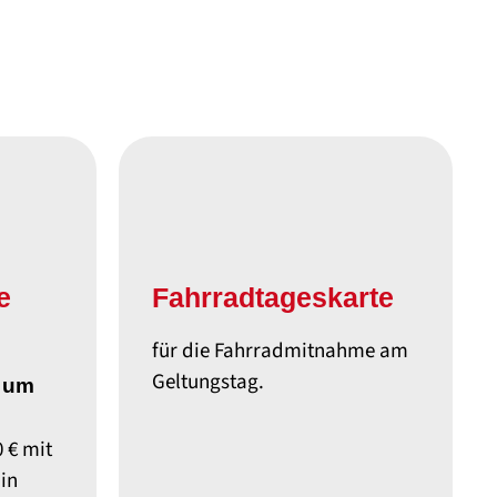
e
Fahrradtageskarte
für die Fahrradmitnahme am
Geltungstag.
d um
0 €
mit
in