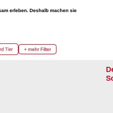
am erleben. Deshalb machen sie
.
nd Tier
+ mehr Filter
D
S