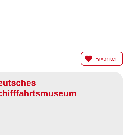
Favoriten
eutsches
chifffahrtsmuseum